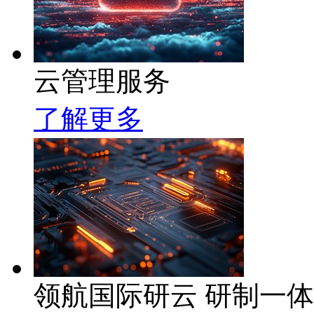
云管理服务
了解更多
领航国际研云 研制一