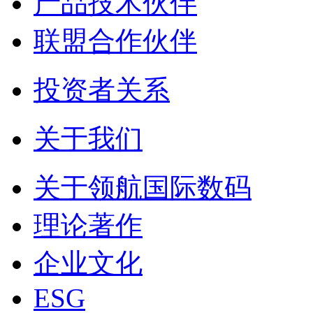
产品技术伙伴
联盟合作伙伴
投资者关系
关于我们
关于领航国际数码
理论著作
企业文化
ESG