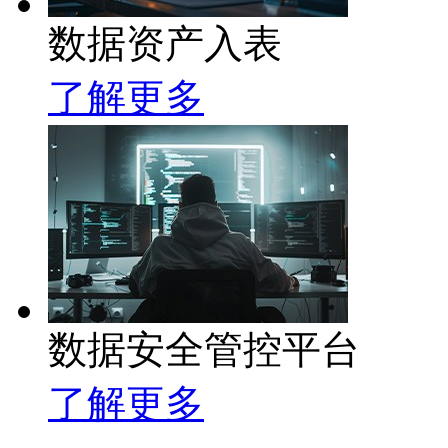
数据资产入表
了解更多
数据安全管控平台
了解更多