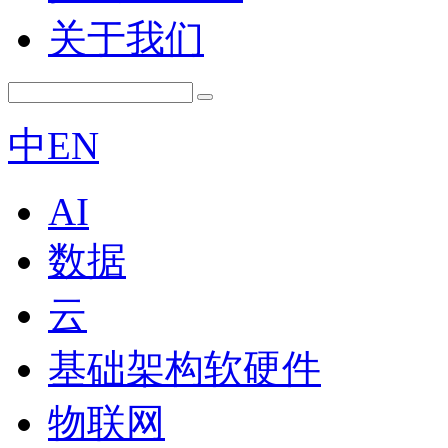
关于我们
中
EN
AI
数据
云
基础架构软硬件
物联网