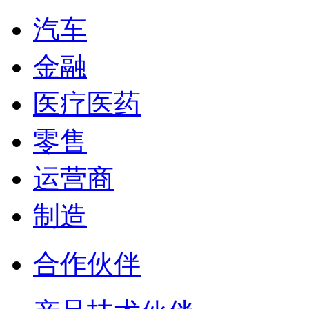
汽车
金融
医疗医药
零售
运营商
制造
合作伙伴