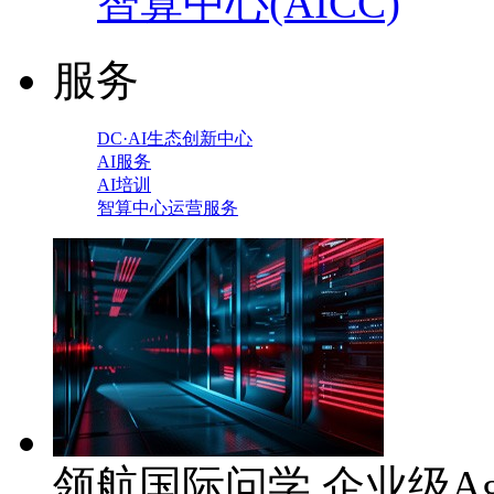
智算中心(AICC)
服务
DC·AI生态创新中心
AI服务
AI培训
智算中心运营服务
领航国际问学 企业级Ag