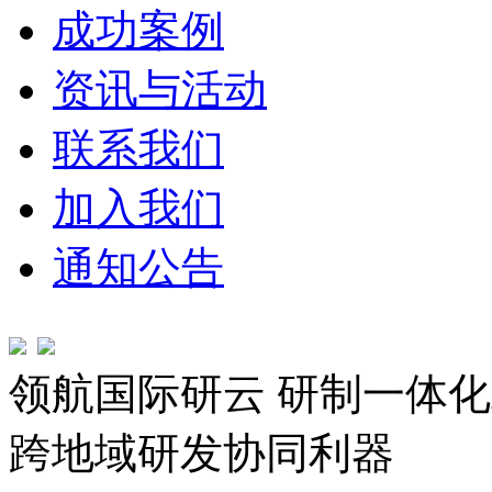
成功案例
资讯与活动
联系我们
加入我们
通知公告
领航国际研云 研制一体
跨地域研发协同利器