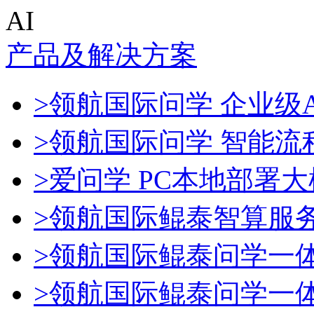
AI
产品及解决方案
>领航国际问学 企业级A
>领航国际问学 智能流
>爱问学 PC本地部署
>领航国际鲲泰智算服
>领航国际鲲泰问学一
>领航国际鲲泰问学一体机