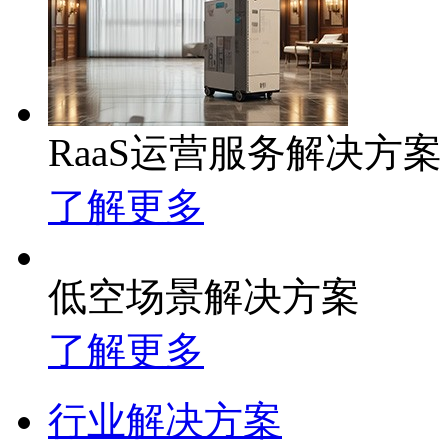
RaaS运营服务解决方案
了解更多
低空场景解决方案
了解更多
行业解决方案